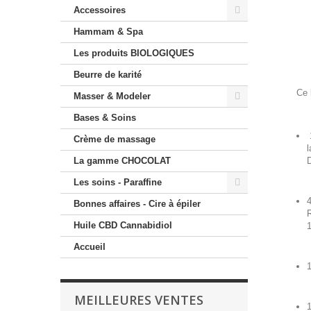
Accessoires
Hammam & Spa
Les produits BIOLOGIQUES
Beurre de karité
Ce 
Masser & Modeler
Bases & Soins
1
Crème de massage
l
La gamme CHOCOLAT
D
Les soins - Paraffine
Bonnes affaires - Cire à épiler
R
Huile CBD Cannabidiol
1
Accueil
1
MEILLEURES VENTES
1