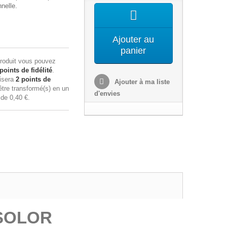
nnelle.
Ajouter au
panier
roduit vous pouvez
points de fidélité
.
lisera
2
points de
Ajouter à ma liste
tre transformé(s) en un
d'envies
n de
0,40 €
.
 SOLOR