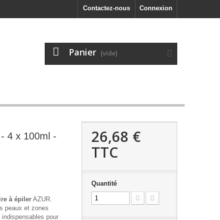
Contactez-nous
Connexion
Panier
(vide)
26,68 €
- 4 x 100ml -
TTC
Quantité
ire à épiler
AZUR.
les peaux et zones
s indispensables pour