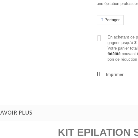
une épilation professio
Partager
En achetant ce p
gagner jusqu'à
2
Votre panier tota
fidélité
pouvant ê
bon de réductio
Imprimer
SAVOIR PLUS
KIT EPILATION