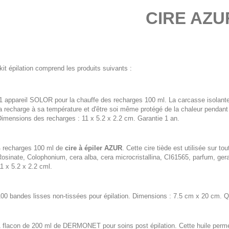
CIRE AZU
kit épilation comprend les produits suivants :
 appareil SOLOR pour la chauffe des recharges 100 ml. La carcasse isolante d
a recharge à sa température et d'être soi même protégé de la chaleur pendant 
imensions des recharges : 11 x 5.2 x 2.2 cm. Garantie 1 an.
4 recharges 100 ml de
cire à épiler AZUR
. Cette cire tiède est utilisée sur t
osinate, Colophonium, cera alba, cera microcristallina, CI61565, parfum, g
1 x 5.2 x 2.2 cml.
00 bandes lisses non-tissées pour épilation. Dimensions : 7.5 cm x 20 cm. Qu
 flacon de 200 ml de DERMONET pour soins post épilation. Cette huile permet