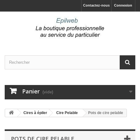
Contactez-nous
Connexion
Panier
(vide)
Cires à épiler
Cire Pelable
Pots de cire pelable
POTS DE CIRE PELABLE