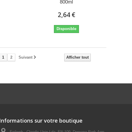
800ml
2,64 €
Disponible
1
2
Suivant
Afficher tout
Informations sur votre boutique
Epilweb - Cleodis Unip Lda, EN 109, Doroana Park-Arm