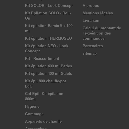
Kit SOLOR - Look Concept
A propos
Kit Epilation SOLO - Roll-
Mentions légales
On
Livraison
Kit épilation Barata 5 x 100
Calcul du montant de
ml
l'expédition des
Kit épilation THERMOSEO
commandes
KIt épilation NEO - Look
Partenaires
Concept
sitemap
Kit - Réassortiment
Kit épilation 400 ml Perles
Kit épilation 400 ml Galets
Kit épil 800 chauffe-pot
LdC
Cid Epil. Kit épilation
800ml
Hygiène
Gommage
Appareils de chauffe
Accessoires