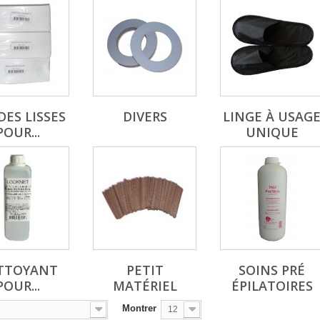
ES LISSES
DIVERS
LINGE À USAG
POUR...
UNIQUE
TTOYANT
PETIT
SOINS PRÉ
POUR...
MATÉRIEL
ÉPILATOIRES
Montrer
12