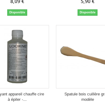
8,09 €
5,90 €
Disponible
Disponible
yant appareil chauffe cire
Spatule bois cuillère g
à épiler -...
modèle