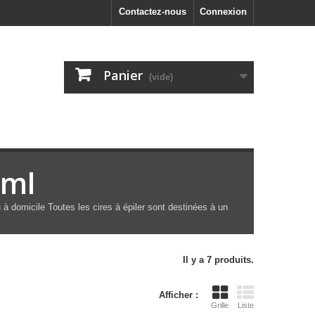
Contactez-nous
Connexion
Panier
(vide)
 ml
 à domicile Toutes les cires à épiler sont destinées à un
Il y a 7 produits.
Afficher :
Grille
Liste