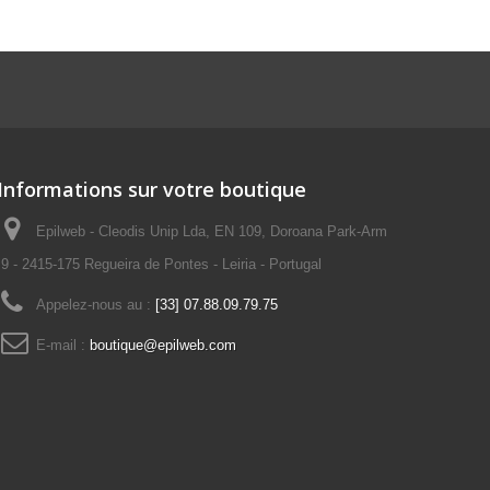
Informations sur votre boutique
Epilweb - Cleodis Unip Lda, EN 109, Doroana Park-Arm
9 - 2415-175 Regueira de Pontes - Leiria - Portugal
Appelez-nous au :
[33] 07.88.09.79.75
E-mail :
boutique@epilweb.com