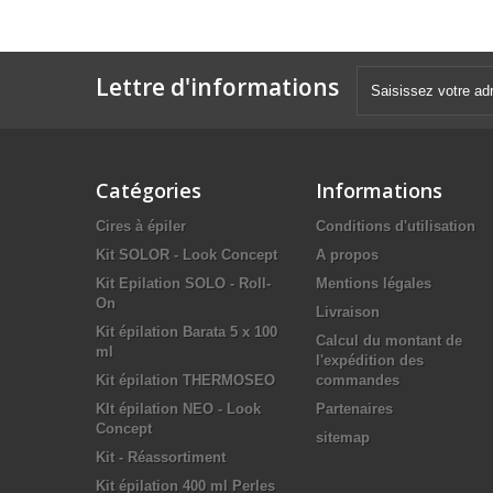
Lettre d'informations
Catégories
Informations
Cires à épiler
Conditions d'utilisation
Kit SOLOR - Look Concept
A propos
Kit Epilation SOLO - Roll-
Mentions légales
On
Livraison
Kit épilation Barata 5 x 100
Calcul du montant de
ml
l'expédition des
Kit épilation THERMOSEO
commandes
KIt épilation NEO - Look
Partenaires
Concept
sitemap
Kit - Réassortiment
Kit épilation 400 ml Perles