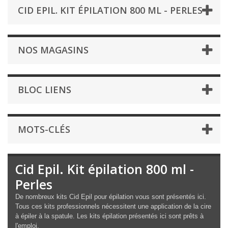
CID EPIL. KIT ÉPILATION 800 ML - PERLES
NOS MAGASINS
BLOC LIENS
MOTS-CLÉS
Cid Epil. Kit épilation 800 ml -
Perles
De nombreux kits Cid Epil pour épilation vous sont présentés ici.
Tous ces kits professionnels nécessitent une application de la cire
à épiler à la spatule. Les kits épilation présentés ici sont prêts à
l'emploi.