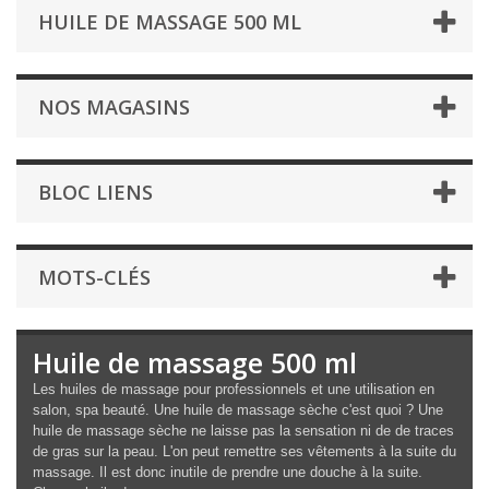
HUILE DE MASSAGE 500 ML
NOS MAGASINS
BLOC LIENS
MOTS-CLÉS
Huile de massage 500 ml
Les huiles de massage pour professionnels et une utilisation en
salon, spa beauté. Une huile de massage sèche c'est quoi ? Une
huile de massage sèche ne laisse pas la sensation ni de de traces
de gras sur la peau. L'on peut remettre ses vêtements à la suite du
massage. Il est donc inutile de prendre une douche à la suite.