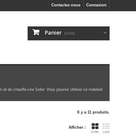
Contactez-nous
Connexion
Panier
(vide)
n et du chauffe-cire Solor. Vous pouvez utiliser ce matériel
Il y a 11 produits.
Afficher :
Grille
Liste