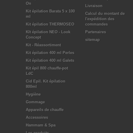
On
Livraison
Kit épilation Barata 5 x 100
Calcul du montant de
ml
l'expédition des
Kit épilation THERMOSEO
commandes
KIt épilation NEO - Look
Partenaires
Concept
sitemap
Kit - Réassortiment
Kit épilation 400 ml Perles
Kit épilation 400 ml Galets
Kit épil 800 chauffe-pot
LdC
Cid Epil. Kit épilation
800ml
Hygiène
Gommage
Appareils de chauffe
Accessoires
Hammam & Spa
Les produits