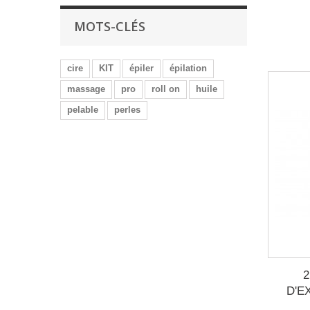
MOTS-CLÉS
cire
KIT
épiler
épilation
massage
pro
roll on
huile
pelable
perles
D'EX