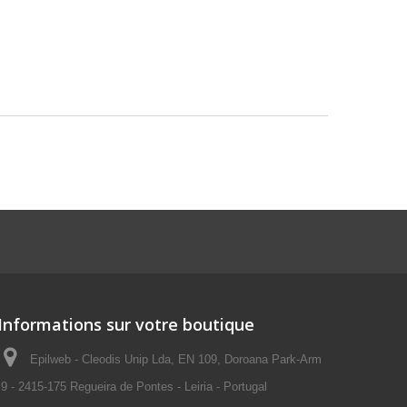
Informations sur votre boutique
Epilweb - Cleodis Unip Lda, EN 109, Doroana Park-Arm
9 - 2415-175 Regueira de Pontes - Leiria - Portugal