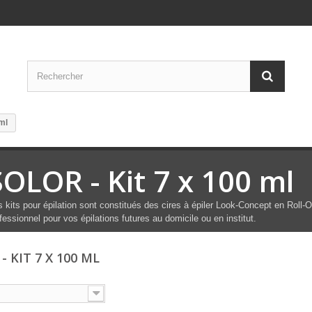
ml
SOLOR - Kit 7 x 100 ml
 kits pour épilation sont constitués des cires à épiler Look-Concept en Roll-O
fessionnel pour vos épilations futures au domicile ou en institut.
- KIT 7 X 100 ML