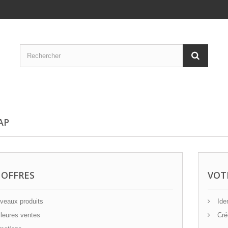
AP
 OFFRES
VOT
eaux produits
Iden
leures ventes
Cré