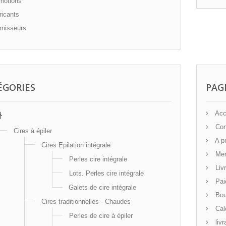
motions
icants
nisseurs
ÉGORIES
PAG
Acc
Cond
Cires à épiler
A p
Cires Epilation intégrale
Men
Perles cire intégrale
Livr
Lots. Perles cire intégrale
Pai
Galets de cire intégrale
Bout
Cires traditionnelles - Chaudes
Cal
Perles de cire à épiler
livr