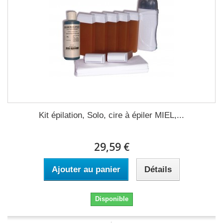
Kit épilation, Solo, cire à épiler MIEL,...
29,59 €
Ajouter au panier
Détails
Disponible