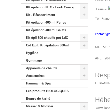
2415-175 
KIt épilation NEO - Look Concept
Leiria –
Kit - Réassortiment
Tél. Franc
Kit épilation 400 ml Perles
Kit épilation 400 ml Galets
contact@e
Kit épil 800 chauffe-pot LdC
Cid Epil. Kit épilation 800ml
NIF : 513
Hygiène
APE : 20
Gommage
Appareils de chauffe
Resp
Accessoires
F. BRANA
Hammam & Spa
Les produits BIOLOGIQUES
Hébe
Beurre de karité
Masser & Modeler
www.1and1