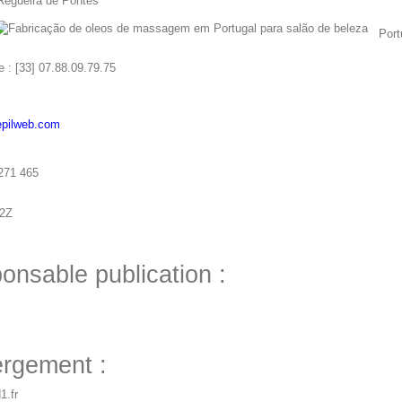
Regueira de Pontes
Portu
e : [33] 07.88.09.79.75
pilweb.com
 271 465
42Z
onsable publication :
rgement :
.fr