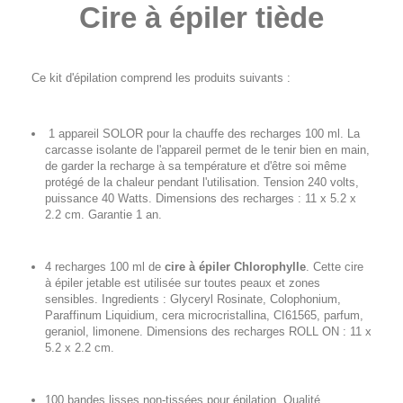
Cire à épiler tiède
Ce kit d'épilation comprend les produits suivants :
1 appareil SOLOR pour la chauffe des recharges 100 ml. La
carcasse isolante de l'appareil permet de le tenir bien en main,
de garder la recharge à sa température et d'être soi même
protégé de la chaleur pendant l'utilisation. Tension 240 volts,
puissance 40 Watts. Dimensions des recharges : 11 x 5.2 x
2.2 cm. Garantie 1 an.
4 recharges 100 ml de
cire à épiler Chlorophylle
. Cette cire
à épiler jetable est utilisée sur toutes peaux et zones
sensibles. Ingredients : Glyceryl Rosinate, Colophonium,
Paraffinum Liquidium, cera microcristallina, CI61565, parfum,
geraniol, limonene. Dimensions des recharges ROLL ON : 11 x
5.2 x 2.2 cm.
100 bandes lisses non-tissées pour épilation. Qualité