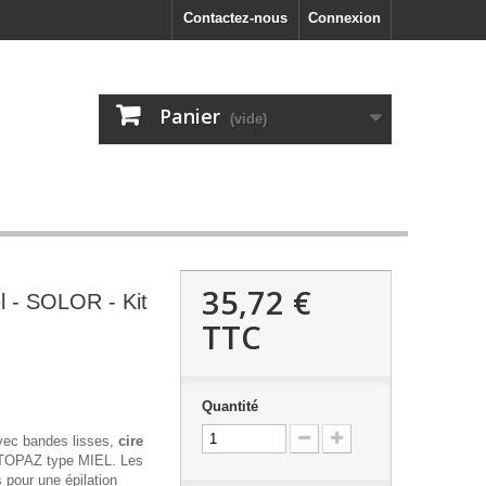
Contactez-nous
Connexion
Panier
(vide)
35,72 €
l - SOLOR - Kit
TTC
Quantité
vec bandes lisses,
cire
 TOPAZ type MIEL. Les
 pour une épilation