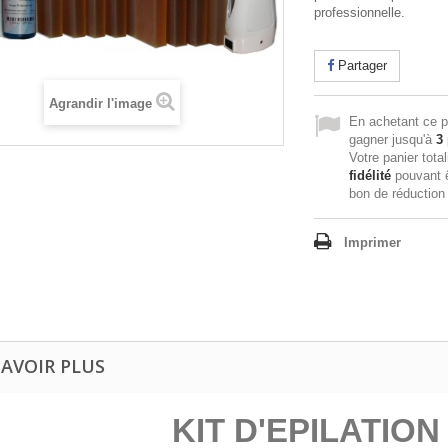
professionnelle.
Partager
Agrandir l'image
En achetant ce p
gagner jusqu'à
3
Votre panier tota
fidélité
pouvant ê
bon de réductio
Imprimer
SAVOIR PLUS
KIT D'EPILATIO