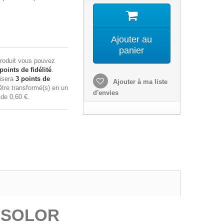
Ajouter au
panier
roduit vous pouvez
points de fidélité
.
lisera
3
points de
Ajouter à ma liste
tre transformé(s) en un
d'envies
n de
0,60 €
.
N SOLOR