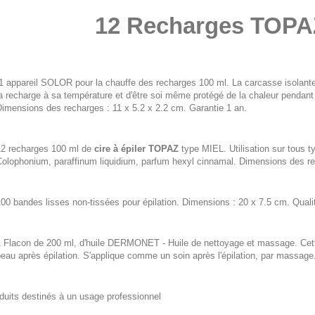
12 Recharges TOPAZ
 appareil SOLOR pour la chauffe des recharges 100 ml. La carcasse isolante d
a recharge à sa température et d'être soi même protégé de la chaleur pendant 
imensions des recharges : 11 x 5.2 x 2.2 cm. Garantie 1 an.
12 recharges 100 ml de
cire à épiler TOPAZ
type MIEL. Utilisation sur tous t
Colophonium, paraffinum liquidium, parfum hexyl cinnamal. Dimensions des re
00 bandes lisses non-tissées pour épilation. Dimensions : 20 x 7.5 cm. Quali
 Flacon de 200 ml, d'huile DERMONET - Huile de nettoyage et massage. Cette 
eau après épilation. S'applique comme un soin après l'épilation, par massage
duits destinés à un usage professionnel