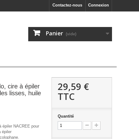
Contactez-nous
Connexion
Panier
(vide)
29,59 €
lo, cire à épiler
 lisses, huile
TTC
Quantité
re à épiler NACREE pour
 épiler
 colophane.