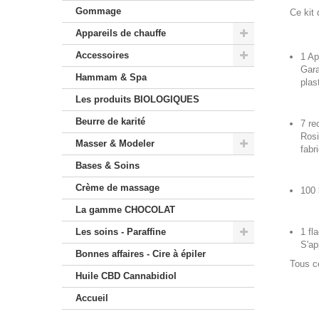
Gommage
Ce kit 
Appareils de chauffe
Accessoires
1 Ap
Gara
Hammam & Spa
plas
Les produits BIOLOGIQUES
Beurre de karité
7 re
Rosi
Masser & Modeler
fabr
Bases & Soins
Crème de massage
100 
La gamme CHOCOLAT
Les soins - Paraffine
1 fl
S'ap
Bonnes affaires - Cire à épiler
Tous c
Huile CBD Cannabidiol
Accueil