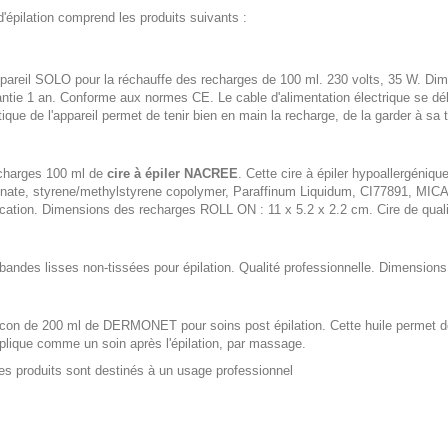
d'épilation comprend les produits suivants :
pareil SOLO pour la réchauffe des recharges de 100 ml. 230 volts, 35 W. Dime
ntie 1 an. Conforme aux normes CE. Le cable d'alimentation électrique se dé
tique de l'appareil permet de tenir bien en main la recharge, de la garder à sa t
charges 100 ml de
cire à épiler NACREE
. Cette cire à épiler hypoallergéniqu
nate, styrene/methylstyrene copolymer, Paraffinum Liquidum, CI77891, MICA,
ication. Dimensions des recharges ROLL ON : 11 x 5.2 x 2.2 cm. Cire de qualité
bandes lisses non-tissées pour épilation. Qualité professionnelle. Dimensio
acon de 200 ml de DERMONET pour soins post épilation. Cette huile permet de 
plique comme un soin après l'épilation, par massage.
es produits sont destinés à un usage professionnel