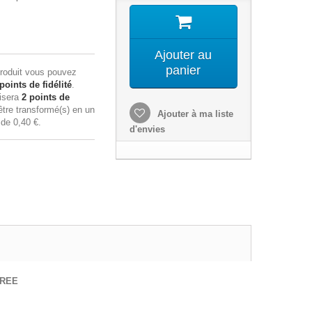
Ajouter au
panier
roduit vous pouvez
points de fidélité
.
lisera
2
points de
tre transformé(s) en un
Ajouter à ma liste
n de
0,40 €
.
d'envies
CREE