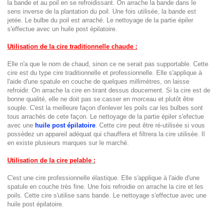
la
bande
et au poil en se refroidissant. On arrache la bande dans le
sens inverse de la plantation du poil. Une fois utilisée, la bande est
jetée. Le bulbe du poil est arraché. Le nettoyage de la partie épiler
s'effectue avec un huile post épilatoire.
Utilisation de la cire traditionnelle chaude :
Elle n'a que le nom de chaud, sinon ce ne serait pas supportable. Cette
cire est du type cire traditionnelle et professionnelle. Elle s'applique à
l'aide d'une spatule en couche de quelques millimètres, on laisse
refroidir. On arrache la cire en tirant dessus doucement. Si la cire est de
bonne qualité, elle ne doit pas se casser en morceau et plutôt être
souple. C'est la meilleure façon d'enlever les poils car les bulbes sont
tous arrachés de cete façon. Le nettoyage de la partie épiler s'efectue
avec une
huile post épilatoire
. Cette cire peut être ré-utilisée si vous
possèdez un appareil adéquat qui chauffera et filtrera la cire utilisée. Il
en existe plusieurs marques sur le marché.
Utilisation de la cire pelable :
C'est une cire professionnelle élastique. Elle s'applique à l'aide d'une
spatule en couche très fine. Une fois refroidie on arrache la cire et les
poils. Cette cire s'utilise sans bande. Le nettoyage s'effectue avec une
huile post épilatoire.