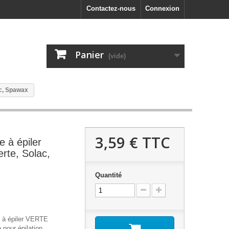
Contactez-nous
Connexion
Panier
(vide)
ac, Spawax
3,59 €
TTC
e à épiler
erte, Solac,
Quantité
e à épiler VERTE
e pour épilation.