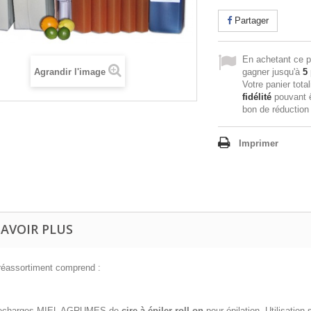
Partager
En achetant ce p
Agrandir l'image
gagner jusqu'à
5
Votre panier tota
fidélité
pouvant ê
bon de réductio
Imprimer
SAVOIR PLUS
 réassortiment comprend :
recharges MIEL AGRUMES de
cire à épiler roll on
pour épilation. Utilisation