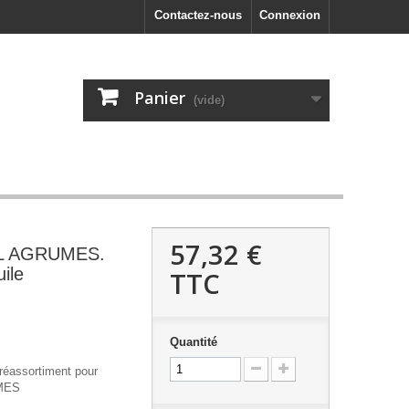
Contactez-nous
Connexion
Panier
(vide)
57,32 €
EL AGRUMES.
ile
TTC
Quantité
réassortiment pour
UMES