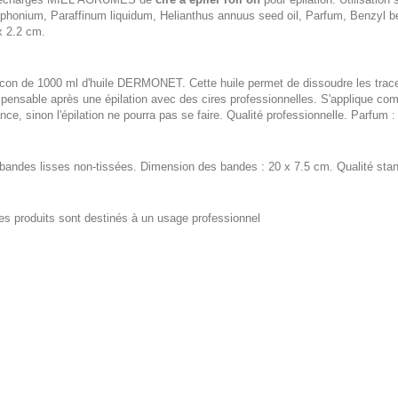
phonium, Paraffinum liquidum, Helianthus annuus seed oil, Parfum, Benzyl be
x 2.2 cm.
acon de 1000 ml d'huile DERMONET. Cette huile permet de dissoudre les traces 
spensable après une épilation avec des cires professionnelles. S'applique com
ance, sinon l'épilation ne pourra pas se faire. Qualité professionnelle. Parfum :
bandes lisses non-tissées. Dimension des bandes : 20 x 7.5 cm. Qualité stan
es produits sont destinés à un usage professionnel