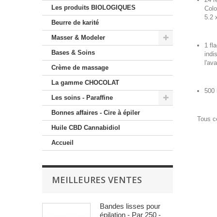
Les produits BIOLOGIQUES
Colo
5.2 
Beurre de karité
Masser & Modeler
1 fl
Bases & Soins
indi
l'av
Crème de massage
La gamme CHOCOLAT
500 
Les soins - Paraffine
Bonnes affaires - Cire à épiler
Tous c
Huile CBD Cannabidiol
Accueil
MEILLEURES VENTES
Bandes lisses pour
épilation - Par 250 -