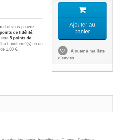
Ajouter au
roduit vous pouvez
panier
points de fidélité
.
lisera
5
points de
tre transformé(s) en un
n de
1,00 €
.
Ajouter à ma liste
d'envies
 sur toutes les peaux. Ingredients : Glyceryl Rosinate,