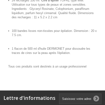
24 recharges 100 ml.
Cire à épiler
TOPAZ type Miel.
Utilisation sur tous types de peaux et zones sensibles.
Ingredients : Glyceryl Rosinate, Colophonium, paraffinum
liquidium, parfum hexyl cinnamal. Qualité fluide. Dimensions
des recharges : 11 x 5.2 x 2.2 cm
100 bandes lisses non-tissées pour épilation. Dimension : 20 x
7.5 cm.
1 flacon de 500 ml d'huile DERMONET pour dissoudre les
traces de cires sur la peau après l'épilation.
Tous ces produits sont destinés à un usage professionnel
Lettre d'informations