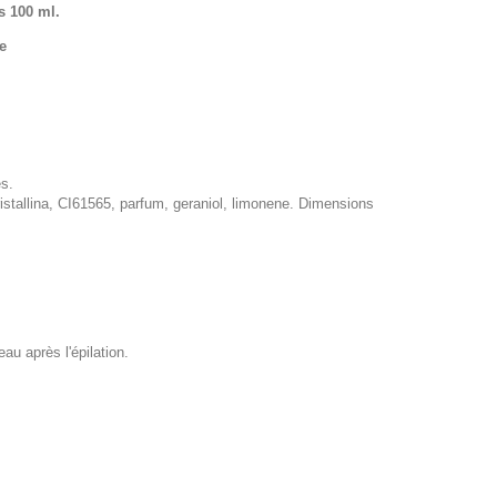
s 100 ml.
e
es.
istallina, CI61565, parfum, geraniol, limonene. Dimensions
u après l'épilation.