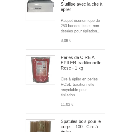
S'utilise avec la cire à
épiler
Paquet économique de
250 bandes lisses non-
tissées pour épilation....
8,09 €
Perles de CIRE A
EPILER traditionnelle -
Rose - 1 kg
Cire à épiler en perles
ROSE traditionnelle
recyclable pour
épilation....
11,03 €
Spatules bois pour le
corps - 100 - Cire à
épiler