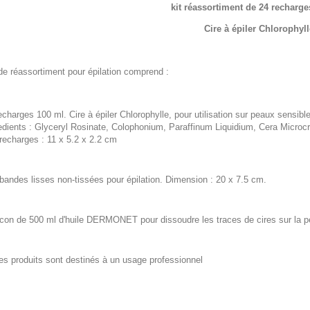
kit réassortiment de 24 recharge
Cire à épiler Chlorophyll
de réassortiment pour épilation comprend :
echarges 100 ml. Cire à épiler Chlorophylle, pour utilisation sur peaux sensibl
edients : Glyceryl Rosinate, Colophonium, Paraffinum Liquidium, Cera Microcr
recharges : 11 x 5.2 x 2.2 cm
bandes lisses non-tissées pour épilation. Dimension : 20 x 7.5 cm.
acon de 500 ml d'huile DERMONET pour dissoudre les traces de cires sur la pea
es produits sont destinés à un usage professionnel