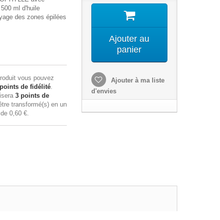
500 ml d'huile
toyage des zones épilées
Ajouter au
panier
roduit vous pouvez
Ajouter à ma liste
points de fidélité
.
d'envies
lisera
3
points de
tre transformé(s) en un
n de
0,60 €
.