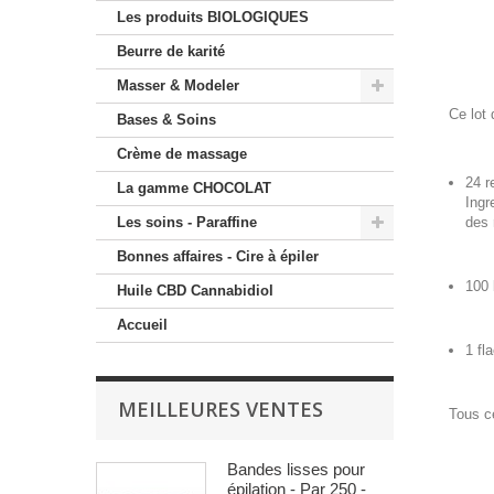
Les produits BIOLOGIQUES
Beurre de karité
Masser & Modeler
Ce lot 
Bases & Soins
Crème de massage
24 r
La gamme CHOCOLAT
Ingr
Les soins - Paraffine
des 
Bonnes affaires - Cire à épiler
100 
Huile CBD Cannabidiol
Accueil
1 fl
MEILLEURES VENTES
Tous c
Bandes lisses pour
épilation - Par 250 -