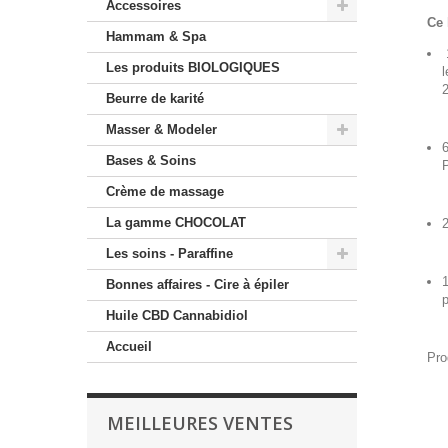
Accessoires
Ce 
Hammam & Spa
1
Les produits BIOLOGIQUES
l
2
Beurre de karité
Masser & Modeler
6
Bases & Soins
P
Crème de massage
La gamme CHOCOLAT
2
Les soins - Paraffine
1
Bonnes affaires - Cire à épiler
p
Huile CBD Cannabidiol
Accueil
Pro
MEILLEURES VENTES