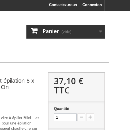
Contactez-nous
Connexion
Panier
(vide)
37,10 €
t épilation 6 x
l On
TTC
Quantité
a
cire à épiler Miel
. Les
 pour une épilation
pareil chauffe-cire sur