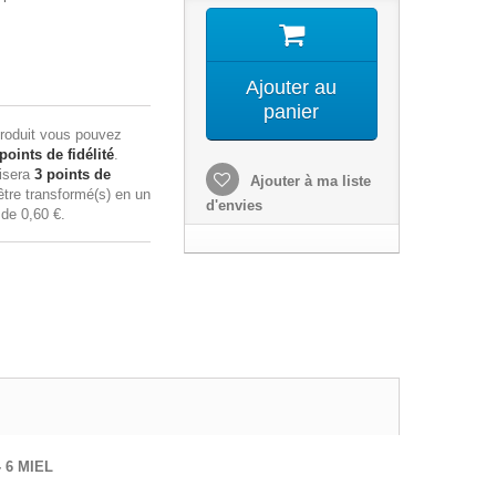
Ajouter au
panier
roduit vous pouvez
points de fidélité
.
lisera
3
points de
Ajouter à ma liste
tre transformé(s) en un
d'envies
n de
0,60 €
.
 6 MIEL