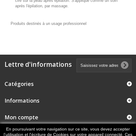
cire sur la peau après épilation. S'applique comme un soin
après l'épilation, par massage.
Produits destinés à un usage professionnel
Lettre d'informations
Catégories
Informations
Mon compte
En poursuivant votre navigation sur ce site, vous devez accepter
Informations sur votre boutique
l’utilisation et l'écriture de Cookies sur votre appareil connecté. Ces