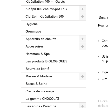
Kit épilation 400 ml Galets
Kit épil 800 chauffe-pot LdC
Cid Epil. Kit épilation 800ml
Seau d
Hygiène
Pour un
Gommage
Appareils de chauffe
Cett
couc
Accessoires
Hammam & Spa
Util
du p
Les produits BIOLOGIQUES
Beurre de karité
Ingr
Masser & Modeler
Cire
Bases & Soins
Crème de massage
La gamme CHOCOLAT
La cire
épilati
Les soins - Paraffine