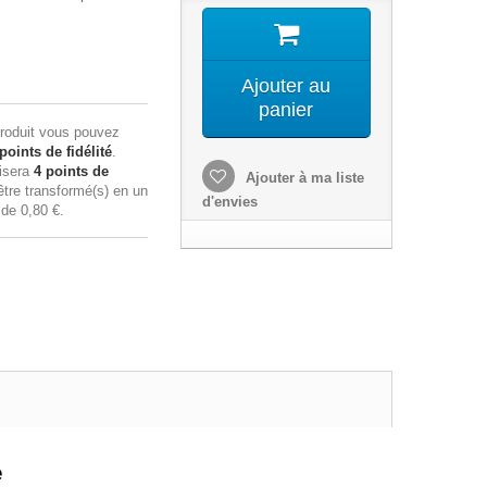
Ajouter au
panier
roduit vous pouvez
points de fidélité
.
lisera
4
points de
Ajouter à ma liste
tre transformé(s) en un
d'envies
n de
0,80 €
.
e