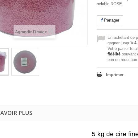
pelable ROSE.
Partager
Agrandir l'image
En achetant ce p
gagner jusqu'à
4
Votre panier tota
fidélité
pouvant ê
bon de réductio
Imprimer
SAVOIR PLUS
5 kg de cire fin