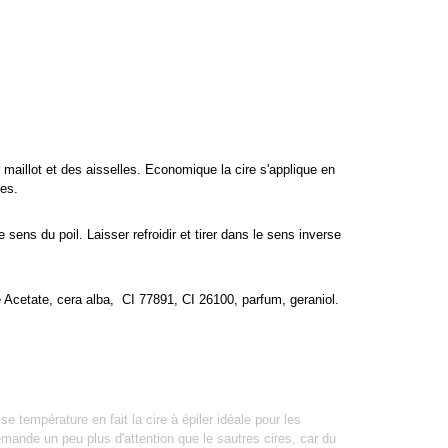
u maillot et des aisselles. Economique la cire s'applique en
des.
 sens du poil. Laisser refroidir et tirer dans le sens inverse
e Acetate, cera alba, CI 77891, CI 26100, parfum, geraniol.
se température en fait la cire à épiler idéale pour les
demande un peu plus d'attention que le sautres cires, car du