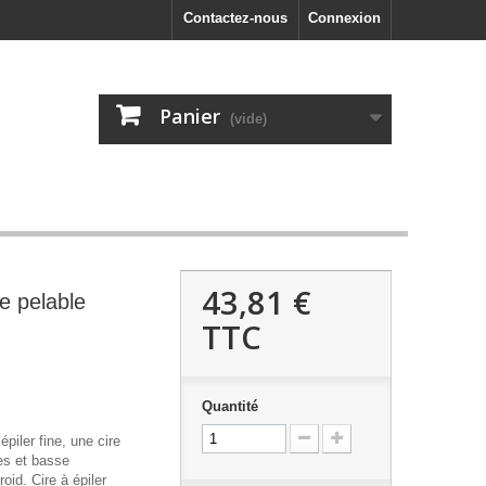
Contactez-nous
Connexion
Panier
(vide)
43,81 €
e pelable
TTC
Quantité
piler fine, une cire
es et basse
oid. Cire à épiler