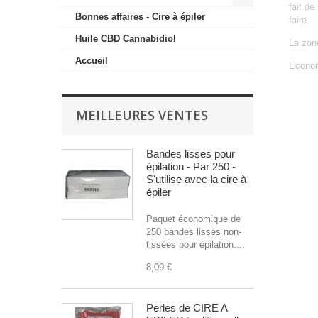
fait de
Bonnes affaires - Cire à épiler
faire.
Huile CBD Cannabidiol
La zone
Accueil
Econom
MEILLEURES VENTES
Bandes lisses pour
épilation - Par 250 -
S'utilise avec la cire à
épiler
Paquet économique de
250 bandes lisses non-
tissées pour épilation....
8,09 €
Perles de CIRE A