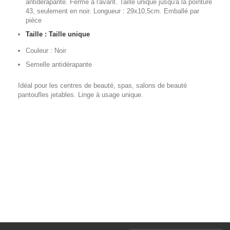
antidérapante. Fermé à l'avant. Taille unique jusqu'à la pointure
43, seulement en noir. Longueur : 29x10,5cm. Emballé par
pièce
Taille :
Taille unique
Couleur :
Noir
Semelle antidérapante
Idéal pour les centres de beauté, spas, salons de beauté
pantoufles jetables. Linge à usage unique.