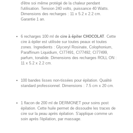
d'être soi même protégé de la chaleur pendant
l'utilisation. Tension 240 volts, puissance 40 Watts.
Dimensions des recharges : 11 x 5.2 x 2.2 cm.
Garantie 1 an.
6 recharges 100 ml de
cire à épiler CHOCOLAT
. Cette
cire à épiler est utilisée sur toutes peaux et toutes
zones. Ingredients : Glyceryl Rosinate, Colophonium,
Paraffinum Liquidium, CI77491, CI77492, CI77499,
parfum, tonalide. Dimensions des recharges ROLL ON :
11 x 5.2 x 2.2 cm.
100 bandes lisses non-tissées pour épilation. Qualité
standard professionnel. Dimensions : 7.5 cm x 20 cm.
1 flacon de 200 ml de DERMONET pour soins post
épilation. Cette huile permet de dissoudre les traces de
cire sur la peau après épilation. S'applique comme un
soin après l'épilation, par massage.