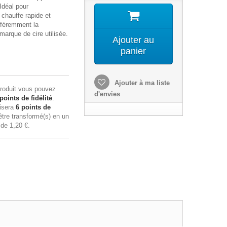
 Idéal pour
 chauffe rapide et
ifféremment la
marque de cire utilisée.
Ajouter au
panier
Ajouter à ma liste
roduit vous pouvez
d'envies
points de fidélité
.
lisera
6
points de
tre transformé(s) en un
n de
1,20 €
.