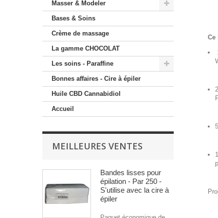
Masser & Modeler
Bases & Soins
Crème de massage
Ce 
La gamme CHOCOLAT
W
Les soins - Paraffine
Bonnes affaires - Cire à épiler
2
Huile CBD Cannabidiol
P
Accueil
5
MEILLEURES VENTES
1
p
Bandes lisses pour
épilation - Par 250 -
S'utilise avec la cire à
Pro
épiler
Paquet économique de