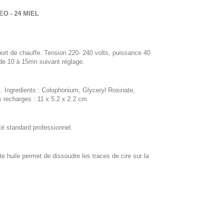
O - 24 MIEL
t de chauffe. Tension 220- 240 volts, puissance 40
de 10 à 15mn suivant réglage.
x. Ingredients : Colophonium, Glyceryl Rosinate,
s recharges : 11 x 5.2 x 2.2 cm.
té standard professionnel.
huile permet de dissoudre les traces de cire sur la
.