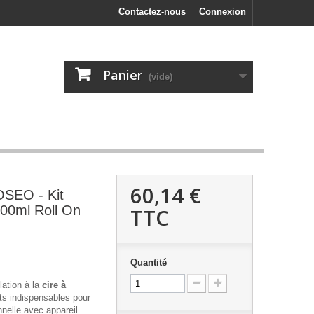
Contactez-nous
Connexion
Panier
(vide)
60,14 €
SEO - Kit
100ml Roll On
TTC
Quantité
ation à la
cire à
its indispensables pour
nnelle avec appareil