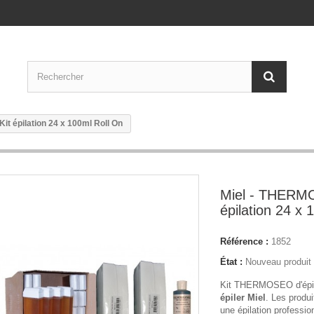
it épilation 24 x 100ml Roll On
Miel - THERMO
épilation 24 x 
Référence :
1852
État :
Nouveau produit
Kit THERMOSEO d'épil
épiler Miel
. Les produ
une épilation professio