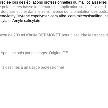
réciée lors des épilations professionnelles du maillot, aisselles
e pelable très basse température. L'application se fait à l'aide d
e durcisse et tirer dans le sens inverse de la plantation des poils
rene/lethyl/styrene copolymer, cera alba, cera microcristallina
icylate, Amyle salicylate
lacon de 200 ml d'huile DERMONET pour dissoudre les traces de c
 spatules bois pour le corps. Origine CE.
its destinés à un usage professionnel