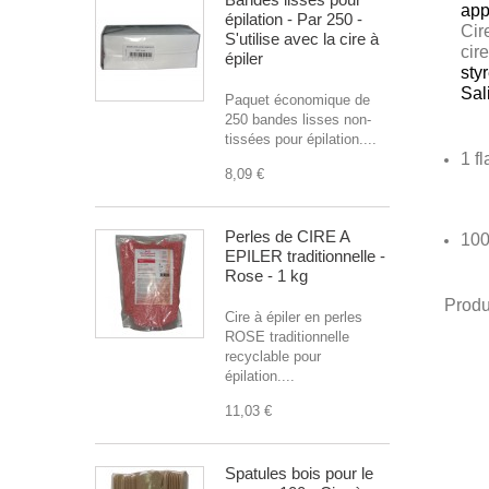
app
épilation - Par 250 -
Cir
S'utilise avec la cire à
cir
épiler
sty
Sal
Paquet économique de
250 bandes lisses non-
tissées pour épilation....
1 f
8,09 €
Perles de CIRE A
100
EPILER traditionnelle -
Rose - 1 kg
Produ
Cire à épiler en perles
ROSE traditionnelle
recyclable pour
épilation....
11,03 €
Spatules bois pour le