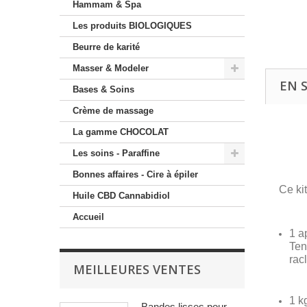
Hammam & Spa
Les produits BIOLOGIQUES
Beurre de karité
Masser & Modeler
EN 
Bases & Soins
Crème de massage
La gamme CHOCOLAT
Les soins - Paraffine
Bonnes affaires - Cire à épiler
Ce ki
Huile CBD Cannabidiol
Accueil
1 a
Ten
rac
MEILLEURES VENTES
1 k
Bandes lisses pour