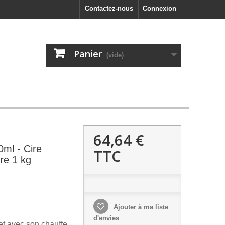
Contactez-nous
Connexion
Panier
(vide)
64,64 €
0ml - Cire
TTC
ire 1 kg
Ajouter à ma liste
d'envies
et avec son chauffe