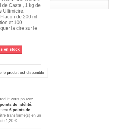
 de Castel, 1 kg de
e Ultimicire,
 Flacon de 200 ml
tion et 100
quer la cire sur le
us en stock
 le produit est disponible
roduit vous pouvez
points de fidélité
.
lisera
6
points de
tre transformé(s) en un
n de
1,20 €
.