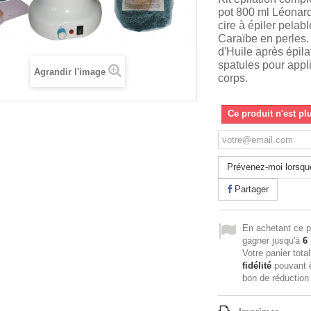
pot 800 ml Léonard
cire à épiler pelabl
Caraïbe en perles.
d'Huile après épila
spatules pour appli
Agrandir l'image
corps.
Ce produit n'est pl
Prévenez-moi lorsque
Partager
En achetant ce p
gagner jusqu'à
6
Votre panier tota
fidélité
pouvant ê
bon de réductio