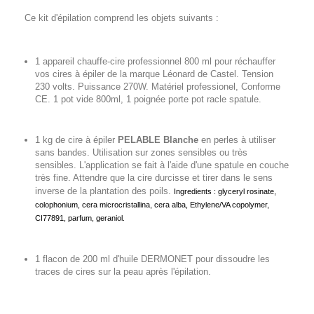
Ce kit d'épilation comprend les objets suivants :
1 appareil chauffe-cire professionnel 800 ml pour réchauffer
vos cires à épiler de la marque Léonard de Castel. Tension
230 volts. Puissance 270W. Matériel professionel, Conforme
CE. 1 pot vide 800ml, 1 poignée porte pot racle spatule.
1 kg de cire à épiler
PELABLE Blanche
en perles à utiliser
sans bandes. Utilisation sur zones sensibles ou très
sensibles. L'application se fait à l'aide d'une spatule en couche
très fine. Attendre que la cire durcisse et tirer dans le sens
inverse de la plantation des poils.
Ingredients :
glyceryl rosinate,
colophonium, cera microcristallina, cera alba, Ethylene/VA copolymer,
CI77891, parfum, geraniol.
1 flacon de 200 ml d'huile DERMONET pour dissoudre les
traces de cires sur la peau après l'épilation.