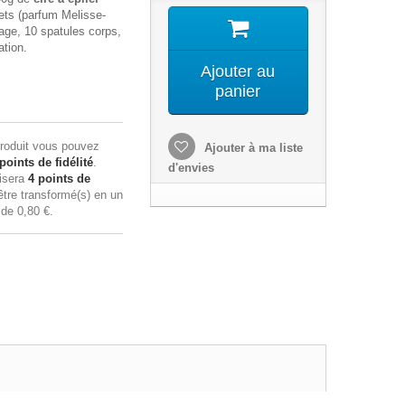
ets (parfum Melisse-
sage, 10 spatules corps,
ation.
Ajouter au
panier
roduit vous pouvez
Ajouter à ma liste
points de fidélité
.
d'envies
lisera
4
points de
tre transformé(s) en un
n de
0,80 €
.