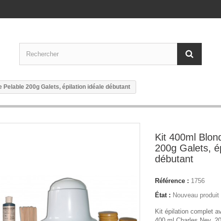
 Pelable 200g Galets, épilation idéale débutant
Kit 400ml Blon
200g Galets, ép
débutant
Référence :
1756
État :
Nouveau produit
Kit épilation complet a
400 ml Charles Ney, 2