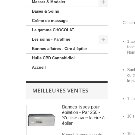
Masser & Modeler
Bases & Soins
Crème de massage
Ce kit 
La gamme CHOCOLAT
Les soins - Paraffine
1 ap
fonc
Bonnes affaires - Cire à épiler
Nor
Huile CBD Cannabidiol
Accueil
Sach
ou t
la p
MEILLEURES VENTES
1 fl
Bandes lisses pour
épilation - Par 250 -
10 s
S'utilise avec la cire à
épiler
10 s
Paquet économique de