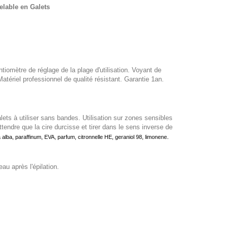
lable en Galets
tiomètre de réglage de la plage d'utilisation. Voyant de
ériel professionnel de qualité résistant. Garantie 1an.
lets à utiliser sans bandes. Utilisation sur zones sensibles
Attendre que la cire durcisse et tirer dans le sens inverse de
.
a alba, paraffinum, EVA, parfum, citronnelle HE, geraniol 98, limonene
u après l'épilation.