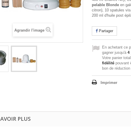
pelable
Blonde
en gal
citron), 10 spatules vi
200 ml d'huile post épil
Agrandir l'image
Partager
En achetant ce p
gagner jusqu'à
4
Votre panier tota
fidélité
pouvant ê
bon de réductio
Imprimer
SAVOIR PLUS