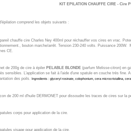
KIT EPILATION CHAUFFE CIRE - Cire Pe
d'épilation comprend les objets suivants :
pareil chauffe cire Charles Ney 400ml pour réchauffer vos cires en vrac. Poten
tionnement., bouton marche/arrêt. Tension 230-240 volts. Puissance 200W. Mat
mes CE.
et de 200g de cire à épiler
PELABLE BLONDE
(parfum Melisse-citron) en ga
rès sensibles. L'application se fait à l'aide d'une spatule en couche très fine. 
lantation des poils.
Ingredients :
glyceryl rosinate, colophonium, cera microcristallina, cer
acon de 200 ml d'huile DERMONET pour dissoudre les traces de cires sur la pea
patules corps pour application de la cire.
patules visage pour application de la cire.