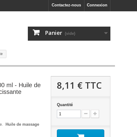
Contactez-nous
Connexion
Panier
(vide)
te
8,11 €
TTC
0 ml - Huile de
issante
Quantité
le.
Huile de massage