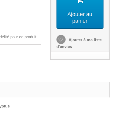
Ajouter au
panier
délité pour ce produit.
Ajouter à ma liste
d'envies
yptus