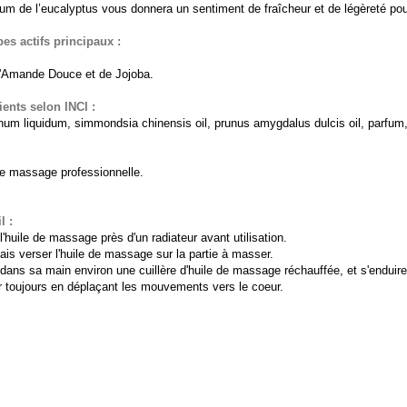
fum de l’eucalyptus vous donnera un sentiment de fraîcheur et de légèreté po
pes actifs principaux :
d'Amande Douce et de Jojoba.
ients selon INCI :
num liquidum, simmondsia chinensis oil, prunus amygdalus dulcis oil, parfum,
de massage professionnelle.
l :
l'huile de massage près d'un radiateur avant utilisation.
is verser l'huile de massage sur la partie à masser.
 dans sa main environ une cuillère d'huile de massage réchauffée, et s'endu
 toujours en déplaçant les mouvements vers le coeur.