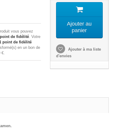
Ajouter au
panier
roduit vous pouvez
point de fidélité
. Votre
1
point de fidélité
nsformé(s) en un bon de
Ajouter à ma liste
 €
.
d'envies
examen.