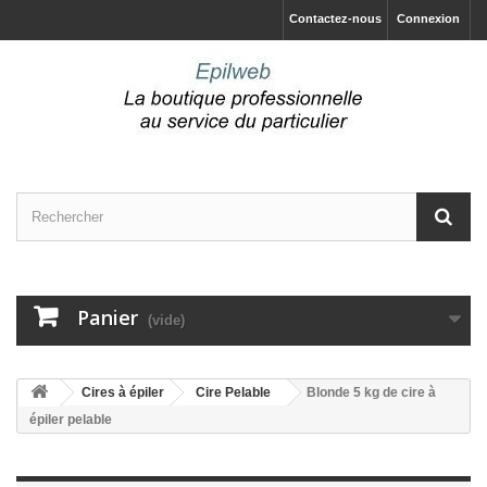
Contactez-nous
Connexion
Panier
(vide)
Cires à épiler
Cire Pelable
Blonde 5 kg de cire à
épiler pelable