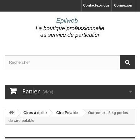
Contactez-nous
Connexion
Panier
(vide)
Cires à épiler
Cire Pelable
Outremer - 5 kg perles
de cire pelable