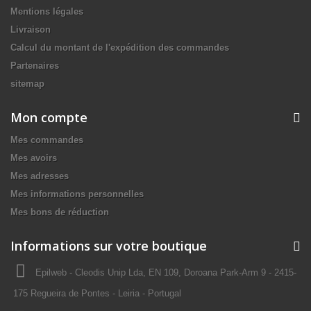
Mentions légales
Livraison
Calcul du montant de l'expédition des commandes
Partenaires
sitemap
Mon compte
Mes commandes
Mes avoirs
Mes adresses
Mes informations personnelles
Mes bons de réduction
Informations sur votre boutique
Epilweb - Cleodis Unip Lda, EN 109, Doroana Park-Arm 9 - 2415-
175 Regueira de Pontes - Leiria - Portugal