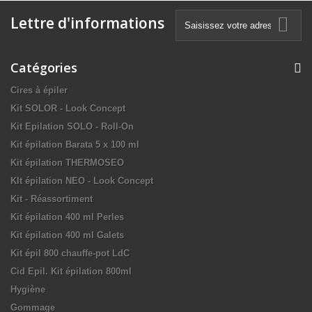
Lettre d'informations
Catégories
Cires à épiler
Kit SOLOR - Look Concept
Kit Epilation SOLO - Roll-On
Kit épilation Barata 5 x 100 ml
Kit épilation THERMOSEO
KIt épilation NEO - Look Concept
Kit - Réassortiment
Kit épilation 400 ml Perles
Kit épilation 400 ml Galets
Kit épil 800 chauffe-pot LdC
Cid Epil. Kit épilation 800ml
Hygiène
Gommage