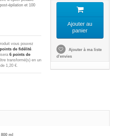
post-épilation et 100
Ajouter au
panier
roduit vous pouvez
points de fidélité
.
Ajouter à ma liste
lisera
6
points de
d'envies
tre transformé(s) en un
n de
1,20 €
.
800 ml