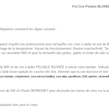
Pot Cire Pelable BLOND
d'épilation comprend les objets suivants :
pareil chauffe-cire professionnel pour réchauffer vos cires à épiler en pot de 
chage de la température. Voyant de fonctionnement. Bouton marche/Arrêt. Te
 sa cassolette 800 ml pour la réchauffe des perles, galets et éviter de salir l
de 800 ml de cire à épiler PELABLE BLONDE à utiliser sans bandes. Utilisatio
 à l'aide d'une spatule en couche très fine. Attendre que la cire durcisse et tir
ryl rosinate, colophonium, cera microcristallina, cera alba, paraffinum, EVA, parfum, citronnel
acon de 200 ml d'huile DERMONET pour dissoudre les traces de cires sur la pea
spatules bois pour le corps.