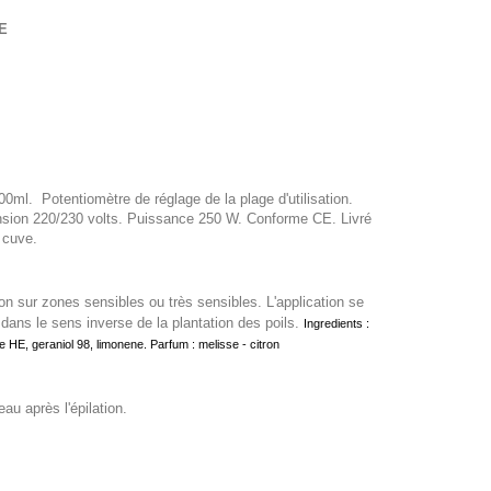
E
800ml. Potentiomètre de réglage de la plage d'utilisation.
nsion 220/230 volts. Puissance 250 W. Conforme CE. Livré
a cuve.
n sur zones sensibles ou très sensibles. L'application se
er dans le sens inverse de la plantation des poils.
Ingredients :
le HE, geraniol 98, limonene. Parfum : melisse - citron
u après l'épilation.