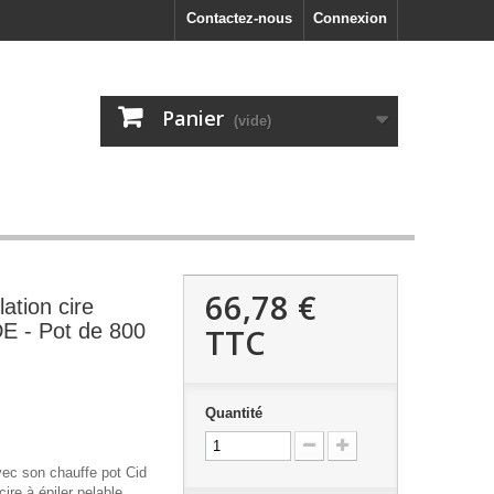
Contactez-nous
Connexion
Panier
(vide)
66,78 €
lation cire
E - Pot de 800
TTC
Quantité
vec son chauffe pot Cid
ire à épiler pelable