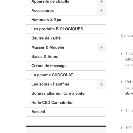
Appareils de chauffe
Accessoires
Hammam & Spa
Les produits BIOLOGIQUES
Ce kit 
Beurre de karité
Masser & Modeler
1 ap
Bases & Soins
Affi
avec
Crème de massage
La gamme CHOCOLAT
Pot 
Les soins - Paraffine
fait
Bonnes affaires - Cire à épiler
glyce
Huile CBD Cannabidiol
1 fl
Accueil
100 