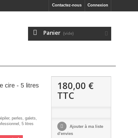
Contactez-nous
Connexion
Panier
(vide)
180,00 €
 cire - 5 litres
TTC
épiler, perles, galets,
fessionnel, 5 litres
Ajouter à ma liste
d'envies