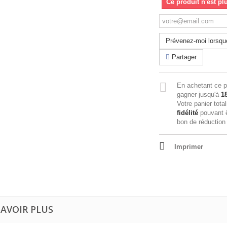
Ce produit n'est pl
Prévenez-moi lorsque
Partager
En achetant ce p
gagner jusqu'à
1
Votre panier tota
fidélité
pouvant ê
bon de réductio
Imprimer
SAVOIR PLUS