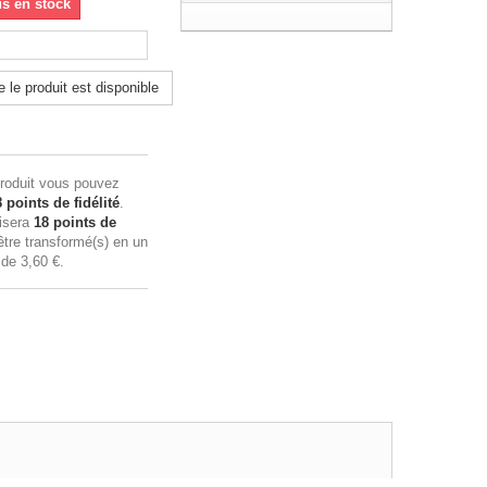
us en stock
 le produit est disponible
roduit vous pouvez
8
points de fidélité
.
lisera
18
points de
tre transformé(s) en un
n de
3,60 €
.