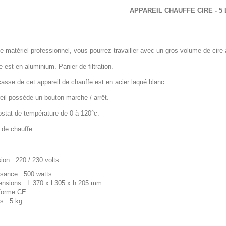
APPAREIL CHAUFFE CIRE - 5 
 matériel professionnel, vous pourrez travailler avec un gros volume de cire à
 est en aluminium. Panier de filtration.
asse de cet appareil de chauffe est en acier laqué blanc.
eil possède un bouton marche / arrêt.
stat de température de 0 à 120°c.
 de chauffe.
ion : 220 / 230 volts
sance : 500 watts
nsions : L 370 x l 305 x h 205 mm
forme CE
s : 5 kg