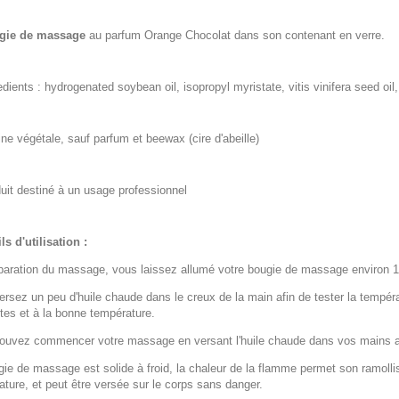
gie de massage
au parfum Orange Chocolat dans son contenant en verre.
edients : hydrogenated soybean oil, isopropyl myristate, vitis vinifera seed o
ine végétale, sauf parfum et beewax (cire d'abeille)
uit destiné à un usage professionnel
s d'utilisation :
paration du massage, vous laissez allumé votre bougie de massage environ 10 
ersez un peu d'huile chaude dans le creux de la main afin de tester la tempér
tes et à la bonne température.
ouvez commencer votre massage en versant l'huile chaude dans vos mains ava
gie de massage est solide à froid, la chaleur de la flamme permet son ramoll
ture, et peut être versée sur le corps sans danger.