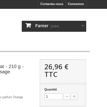
Contactez-nous
Connexion
Panier
(vide)
26,96 €
t - 210 g -
ssage
TTC
Quantité
u parfum Orange