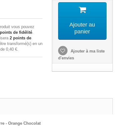
Ajouter au
roduit vous pouvez
panier
points de fidélité
.
lisera
2
points de
tre transformé(s) en un
n de
0,40 €
.
Ajouter à ma liste
d'envies
re - Orange Chocolat