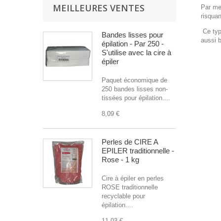
MEILLEURES VENTES
Par mes
risquan
Ce type
Bandes lisses pour
aussi 
épilation - Par 250 -
S'utilise avec la cire à
épiler
Paquet économique de
250 bandes lisses non-
tissées pour épilation....
8,09 €
Perles de CIRE A
EPILER traditionnelle -
Rose - 1 kg
Cire à épiler en perles
ROSE traditionnelle
recyclable pour
épilation....
11,03 €