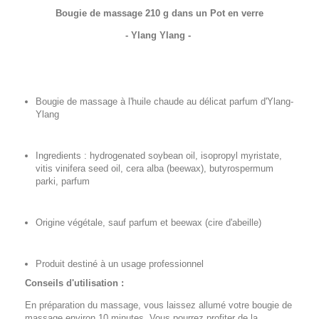
Bougie de massage 210 g dans un Pot en verre
- Ylang Ylang -
Bougie de massage à l'huile chaude au délicat parfum d'Ylang-
Ylang
Ingredients : hydrogenated soybean oil, isopropyl myristate,
vitis vinifera seed oil, cera alba (beewax), butyrospermum
parki, parfum
Origine végétale, sauf parfum et beewax (cire d'abeille)
Produit destiné à un usage professionnel
Conseils d'utilisation :
En préparation du massage, vous laissez allumé votre bougie de
massage environ 10 minutes. Vous pourrez profiter de la