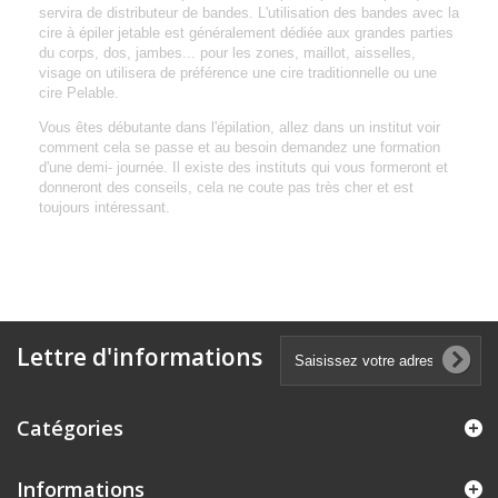
servira de distributeur de bandes. L'utilisation des bandes avec la
cire à épiler jetable est généralement dédiée aux grandes parties
du corps, dos, jambes... pour les zones, maillot, aisselles,
visage on utilisera de préférence une cire traditionnelle ou une
cire Pelable.
Vous êtes débutante dans l'épilation, allez dans un institut voir
comment cela se passe et au besoin demandez une formation
d'une demi- journée. Il existe des instituts qui vous formeront et
donneront des conseils, cela ne coute pas très cher et est
toujours intéressant.
Lettre d'informations
Catégories
Informations